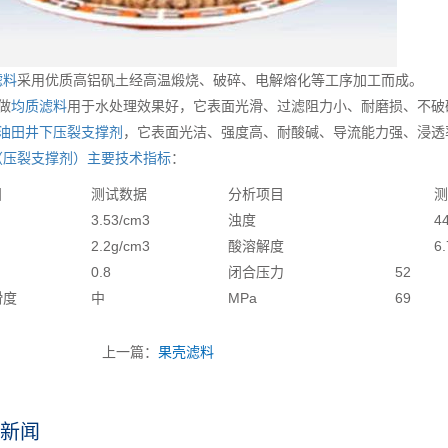
滤料
采用优质高铝矾土经高温煅烧、破碎、电解熔化等工序加工而成。
做
均质滤料
用于水处理效果好，它表面光滑、过滤阻力小、耐磨损、不破
油田井下压裂支撑剂
，它表面光洁、强度高、耐酸碱、导流能力强、浸透
（压裂支撑剂）主要技术指标
：
目
测试数据
分析项目
测
3.53/cm3
浊度
4
2.2g/cm3
酸溶解度
6
0.8
闭合压力
52
滑度
中
MPa
69
上一篇：
果壳滤料
新闻