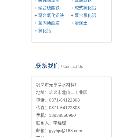
+
缓蚀阻垢剂
+
硫酸亚铁
+
聚合硫酸铁
+
碱式氯化铝
+
聚合氯化铝铁
+
聚合氯化铝
+
聚丙烯酰胺
+
膨润土
+
氯化钙
联系我们
/ Contact Us
巩义市元亨净水材料厂
地址：巩义市北山口工业园
电话：0371-64122308
传真：0371-64122308
手机：13938550950
联系人：李经理
邮箱：gyyhjs@163.com