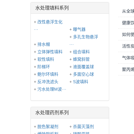
水处理填料系列
从全球
+
改性悬浮生化
健康
···
+
曝气器
如何
+
多孔生物悬浮
+
排水帽
···
活性炭
+
立体弹性填料
+
组合填料
气体
+
软性填料
+
蜂窝斜管
+
阶梯环
+
液面覆盖球
聚丙
+
鲍尔环填料
+
多面空心球
+
反冲洗滤头
+
S波填料
+
污水处理M波···
水处理药剂系列
+
脱色絮凝剂
+
杀菌灭藻剂