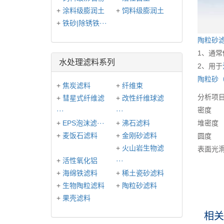
+
涂料级膨润土
+
饲料级膨润土
+
铁砂|除锈铁···
陶粒砂
1、通常
水处理滤料系列
2、用于
陶粒砂
+
焦炭滤料
+
纤维束
分析项
+
彗星式纤维滤
+
改性纤维球滤
密度
···
···
+
EPS泡沫滤···
+
沸石滤料
堆密度
+
麦饭石滤料
+
金刚砂滤料
圆度
+
火山岩生物滤
表面光
+
活性氧化铝
···
+
海绵铁滤料
+
稀土瓷砂滤料
+
生物陶粒滤料
+
陶粒砂滤料
+
果壳滤料
相关