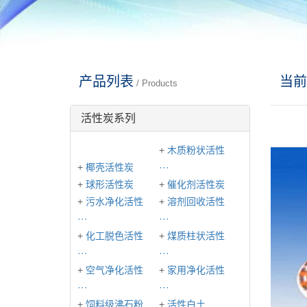
产品列表
当前
/ Products
活性炭系列
+
木质粉状活性
+
椰壳活性炭
···
+
球形活性炭
+
催化剂活性炭
+
污水净化活性
+
溶剂回收活性
···
···
+
化工脱色活性
+
煤质柱状活性
···
···
+
空气净化活性
+
家用净化活性
···
···
+
饲料级沸石粉
+
活性白土